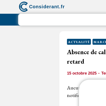
Aller
Considerant.fr
au
contenu
ACTUALITÉ
MARCH
Absence de cal
retard
15 octobre 2025
Te
Aucun calendrier m
notifié à la société 