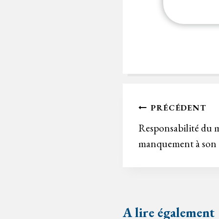
Navigation
PRÉCÉDENT
de
Responsabilité du m
manquement à son d
l’article
A lire également