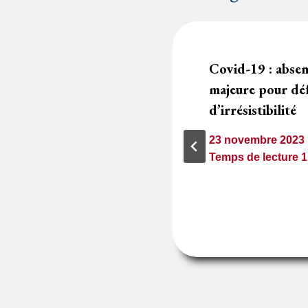
s la limite du
Covid-19 : absen
ncier du marché
majeure pour dé
d’irrésistibilité
23 novembre 2023
2
minutes
Temps de lecture