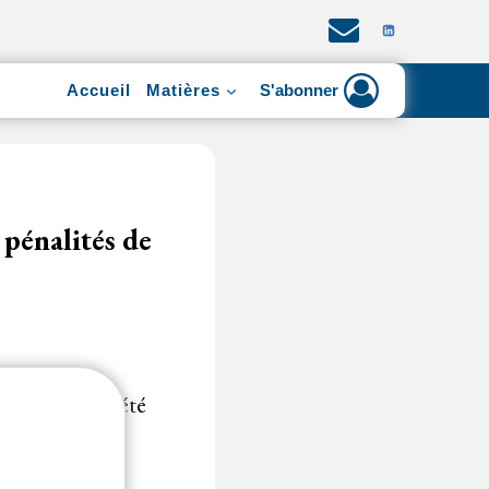
Accueil
Matières
S'abonner
 pénalités de
ment n’ayant été