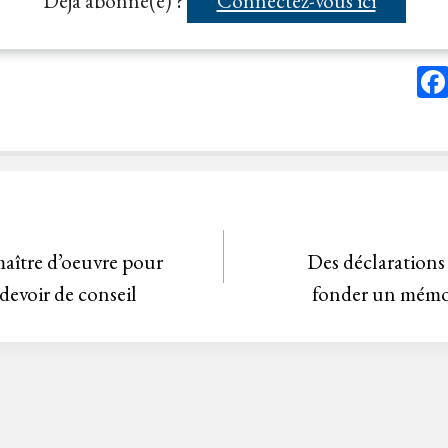
Déjà abonné(e) ?
Connectez-vous ici
aître d’oeuvre pour
Des déclarations 
evoir de conseil
fonder un mémoi