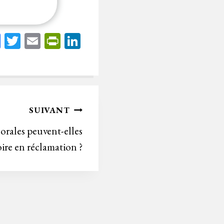
Fa
T
E
Pr
Li
ce
wi
m
in
nk
bo
tt
ail
tF
ed
ok
er
rie
In
n
SUIVANT
dl
orales peuvent-elles
y
re en réclamation ?