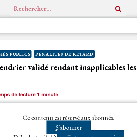
Rechercher :
ÉS PUBLICS
PÉNALITÉS DE RETARD
endrier validé rendant inapplicables les
mps de lecture
1
minute
odificatif d’exécution mentionnant une date d’achève
Ce contenu est réservé aux abonnés.
par
ordre de service
comme l’exige l’article 4.1.2...
S'abonner