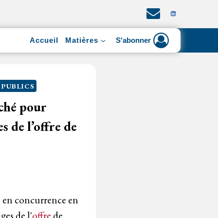
Accueil
Matières
S'abonner
PUBLICS
rché pour
s de l’offre de
se en concurrence en
ges de l'
offre
de