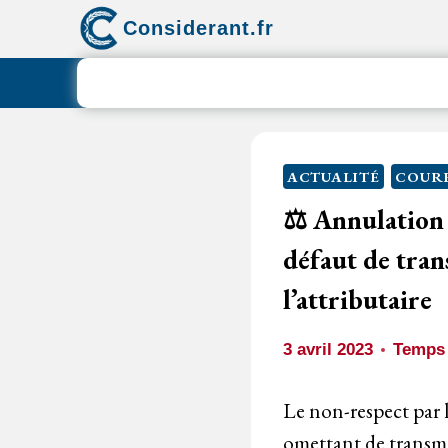
Aller
Considerant.fr
au
contenu
ACTUALITÉ
COURR
⚖️ Annulation
défaut de tran
l’attributaire
3 avril 2023
Temps 
Le non-respect par l
omettant de transmet