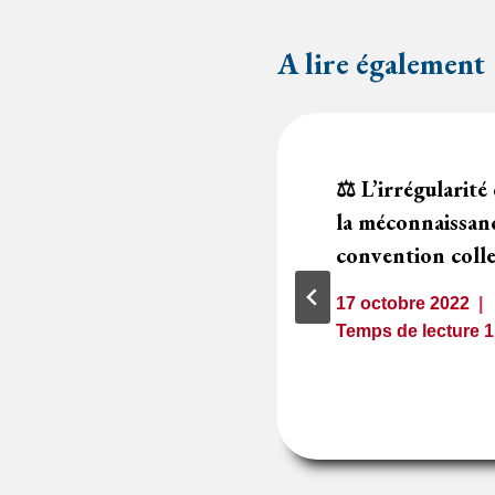
A lire également
ifier une marque
⚖️ L’irrégularité 
CCTP en cours
la méconnaissan
marché public ?
convention colle
17 octobre 2022
2
minutes
Temps de lecture