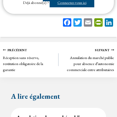
Déjà abonné(e) ?
Connectez-vous ici
Fa
T
E
Pr
ce
wi
m
in
bo
tt
ail
tF
ok
er
rie
Navigation
PRÉCÉDENT
SUIVANT
n
Réception sans réserve,
Annulation du marché public
de
dl
restitution obligatoire de la
pour absence d’autonomie
y
garantie
commerciale entre attributaires
l’article
A lire également