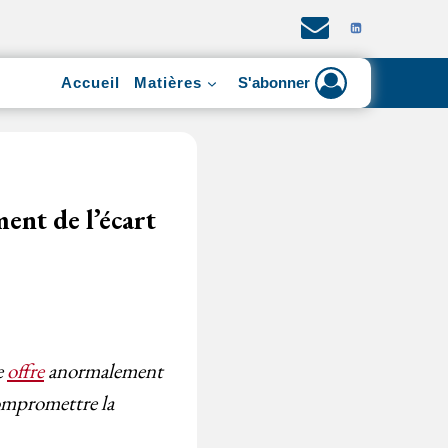
Accueil
Matières
S'abonner
ent de l’écart
e
offre
anormalement
ompromettre la