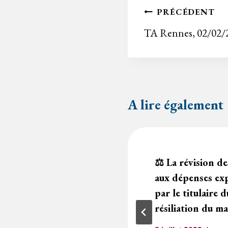
Navigation
PRÉCÉDENT
de
TA Rennes, 02/02/
l’article
A lire également
ssant
⚖️ La révision de
asse ne peut être
aux dépenses ex
s réponses
par le titulaire d
résiliation du m