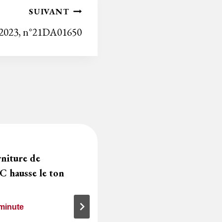
n
SUIVANT
dl
2023, n°21DA01650
y
niture de
Pouvoir adjudicate
C hausse le ton
adjudicatrice ? In
d’une mauvaise qua
minute
14 février 2024
Temps de lecture
1
m