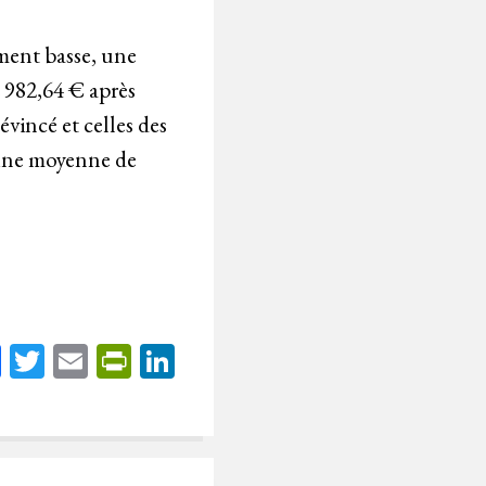
ment basse, une
2 982,64 € après
évincé et celles des
 une moyenne de
Fa
T
E
Pr
Li
ce
wi
m
in
nk
bo
tt
ail
tF
ed
ok
er
rie
In