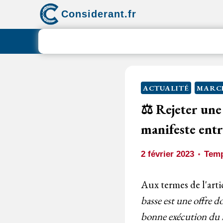
Aller
Considerant.fr
au
contenu
ACTUALITÉ
MARCH
⚖️ Rejeter une
manifeste entre
2 février 2023
Temp
Aux termes de l'arti
basse est une offre d
bonne exécution du