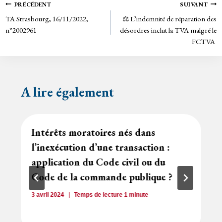
Navigation
PRÉCÉDENT
SUIVANT
n
TA Strasbourg, 16/11/2022,
⚖️ L’indemnité de réparation des
de
dl
n°2002961
désordres inclut la TVA malgré le
y
FCTVA
l’article
A lire également
Intérêts moratoires nés dans
l’inexécution d’une transaction :
application du Code civil ou du
Code de la commande publique ?
3 avril 2024
Temps de lecture
1
minute