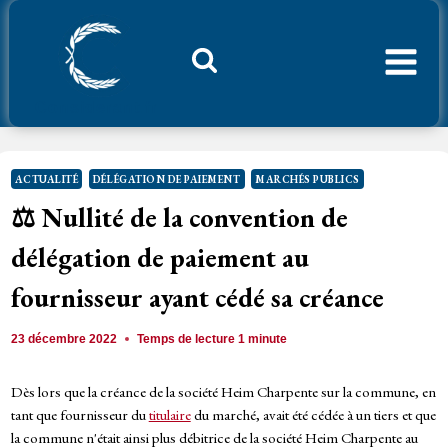
Aller
au
contenu
Considerant.fr
ACTUALITÉ
DÉLÉGATION DE PAIEMENT
MARCHÉS PUBLICS
⚖️ Nullité de la convention de
délégation de paiement au
fournisseur ayant cédé sa créance
23 décembre 2022
Temps de lecture
1
minute
Dès lors que la créance de la société Heim Charpente sur la commune, en
tant que fournisseur du
titulaire
du marché, avait été cédée à un tiers et que
la commune n'était ainsi plus débitrice de la société Heim Charpente au