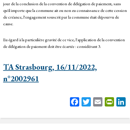
jour de la conclusion de la convention de délégation de paiement, sans
qu'il importe que la commune ait ou non eu connaissance de cette cession
de créance, l'engagement souscrit par la commune était dépourvu de
cause.
Eu égard à la particulière gravité de ce vice, l'application de la convention
de délégation de paiement doit être écartée : considérant 3.
TA Strasbourg, 16/11/2022,
n°2002961
Fa
T
E
Pr
ce
wi
m
in
bo
tt
ail
tF
ok
er
rie