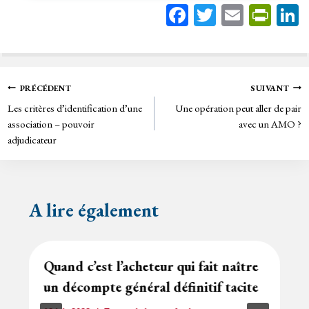
Fa
T
E
Pr
ce
wi
m
in
bo
tt
ail
tF
ok
er
rie
Navigation
PRÉCÉDENT
SUIVANT
n
Les critères d’identification d’une
Une opération peut aller de pair
de
dl
association – pouvoir
avec un AMO ?
y
adjudicateur
l’article
A lire également
Quand c’est l’acheteur qui fait naître
un décompte général définitif tacite