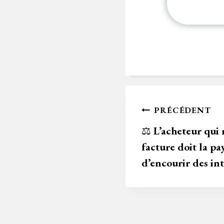
Navigation
PRÉCÉDENT
de
⚖️
L’acheteur qui 
facture doit la pa
l’article
d’encourir des in