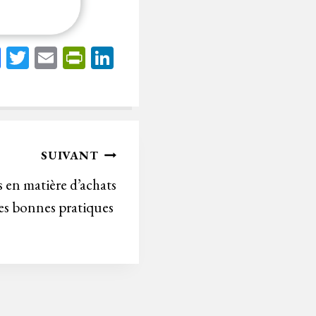
Fa
T
E
Pr
Li
ce
wi
m
in
nk
bo
tt
ail
tF
ed
ok
er
rie
In
n
SUIVANT
dl
 en matière d’achats
y
 des bonnes pratiques