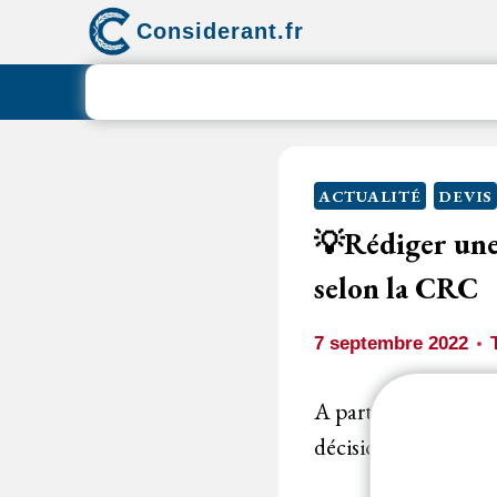
Aller
Considerant.fr
au
contenu
ACTUALITÉ
DEVIS
💡Rédiger une
selon la CRC
7 septembre 2022
A partir d’un montan
décision d’achat qui 