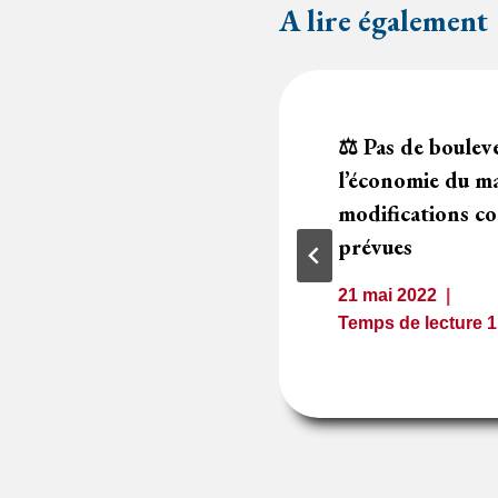
A lire également
révision des prix
⚖️ Pas de boule
ifiée par le
l’économie du ma
stration de la
modifications c
ractante
prévues
21 mai 2022
2
minutes
Temps de lecture