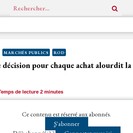
Rechercher :
MARCHÉS PUBLICS
ROD
 décision pour chaque achat alourdit l
Temps de lecture
2
minutes
t de 1 000 € HT, les services [de l’acheteur] rédigent 
Ce contenu est réservé aux abonnés.
est soumis...
S'abonner