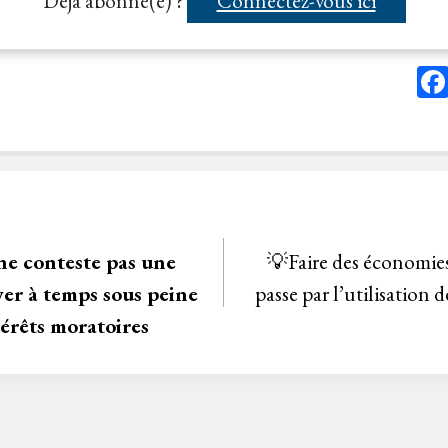
Déjà abonné(e) ?
Connectez-vous ici
ne conteste pas une
💡Faire des économies
yer à temps sous peine
passe par l’utilisation
térêts moratoires