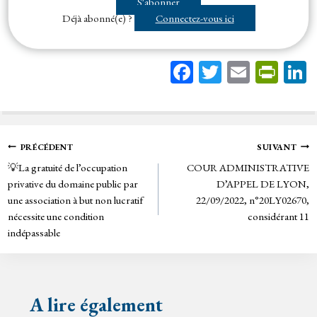
S'abonner
déterminé librement les conditions de mise en concurrence...
Déjà abonné(e) ?
Connectez-vous ici
Fa
T
E
Pr
ce
wi
m
in
bo
tt
ail
tF
ok
er
rie
Navigation
PRÉCÉDENT
SUIVANT
n
💡La gratuité de l’occupation
COUR ADMINISTRATIVE
de
dl
privative du domaine public par
D’APPEL DE LYON,
y
une association à but non lucratif
22/09/2022, n°20LY02670,
l’article
nécessite une condition
considérant 11
indépassable
A lire également