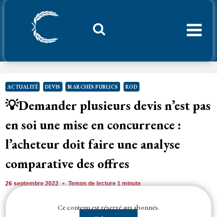
Aller
au
contenu
Considerant.fr
ACTUALITÉ
DEVIS
MARCHÉS PUBLICS
ROD
💡
Demander plusieurs devis n’est pas
en soi une mise en concurrence :
l’acheteur doit faire une analyse
comparative des offres
26 septembre 2022
Temps de lecture
1
minute
Ce contenu est réservé aux abonnés.
Lorsque le montant total du besoin est inférieur à 40 000 € HT, l’
acheteur