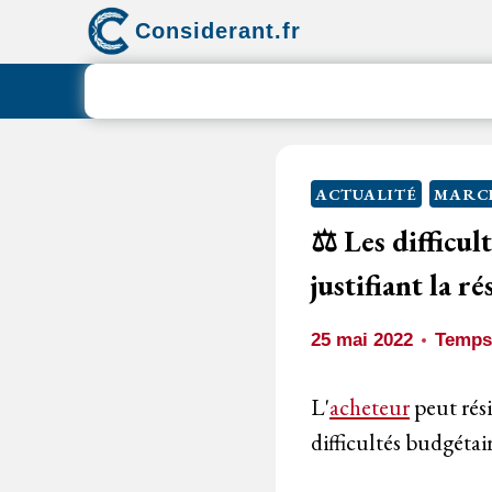
Aller
Considerant.fr
au
contenu
ACTUALITÉ
MARCH
⚖️ Les difficu
justifiant la r
25 mai 2022
Temps 
L'
acheteur
peut rési
difficultés budgétair