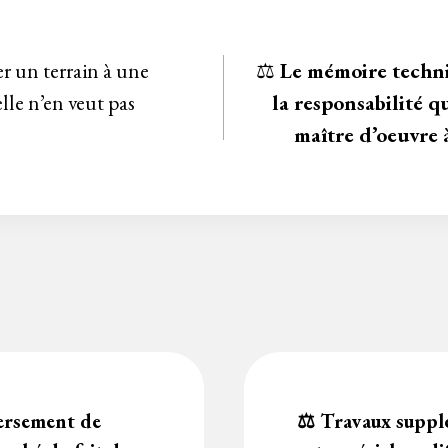
er un terrain à une
⚖️
Le mémoire techni
le n’en veut pas
la responsabilité q
maître d’oeuvre 
versement de
⚖️ Travaux suppl