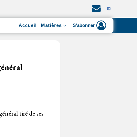
Accueil
Matières
S'abonner
général
énéral tiré de ses