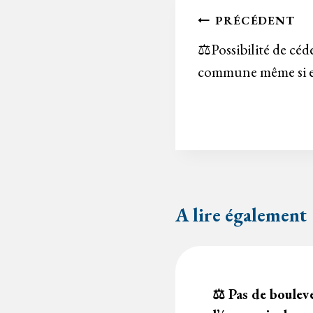
Navigation
PRÉCÉDENT
de
⚖️Possibilité de céd
commune même si el
l’article
A lire également
⚖️ Pas de boule