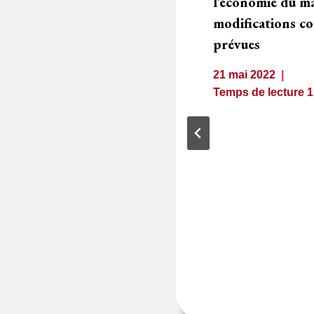
l’économie du ma
modifications c
prévues
21 mai 2022
Temps de lecture
re d’ordre
cision de procéder
quête interne
1
minute