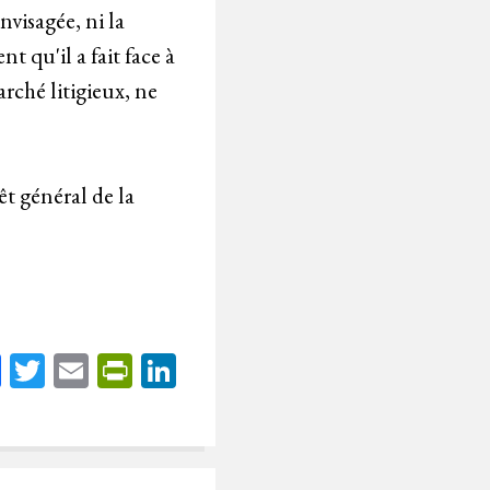
nvisagée, ni la
t qu'il a fait face à
rché litigieux, ne
êt général de la
Fa
T
E
Pr
Li
ce
wi
m
in
nk
bo
tt
ail
tF
ed
ok
er
rie
In