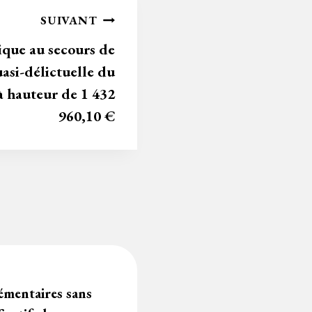
n
SUIVANT
dl
que au secours de
y
uasi-délictuelle du
à hauteur de 1 432
960,10 €
émentaires sans
Prix inférieur d’u