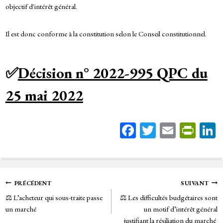
objectif d'intérêt général.
Il est donc conforme à la constitution selon le Conseil constitutionnel.
✅
Décision n° 2022-995 QPC du
25 mai 2022
Fa
T
E
Pr
ce
wi
m
in
bo
tt
ail
tF
ok
er
rie
Navigation
PRÉCÉDENT
SUIVANT
n
⚖️ L’acheteur qui sous-traite passe
⚖️ Les difficultés budgétaires sont
de
dl
un marché
un motif d’intérêt général
justifiant la résiliation du marché