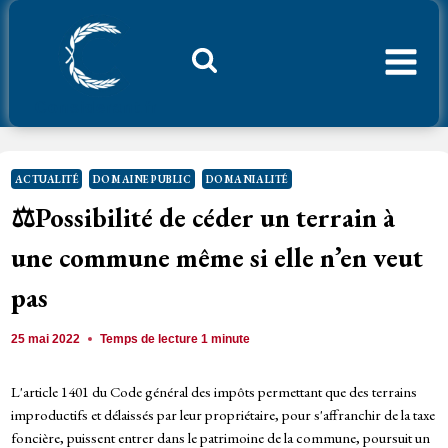
Aller
au
contenu
Considerant.fr
ACTUALITÉ
DOMAINE PUBLIC
DOMANIALITÉ
⚖️Possibilité de céder un terrain à
une commune même si elle n’en veut
pas
25 mai 2022
Temps de lecture
1
minute
L'article 1401 du Code général des impôts permettant que des terrains
improductifs et délaissés par leur propriétaire, pour s'affranchir de la taxe
foncière, puissent entrer dans le patrimoine de la commune, poursuit un