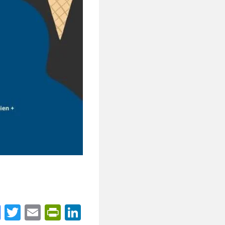
Fa
T
E
Pr
Li