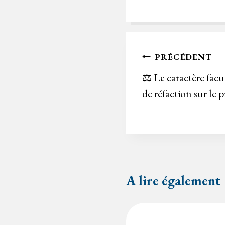
Navigation
PRÉCÉDENT
de
⚖️ Le caractère facu
de réfaction sur le p
l’article
A lire également