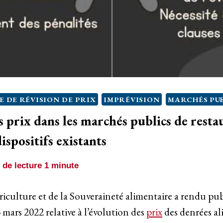
E DE RÉVISION DE PRIX
IMPRÉVISION
MARCHÉS PU
 prix dans les marchés publics de resta
ispositifs existants
de lecture
1
minute
riculture et de la Souveraineté alimentaire a rendu publ
 mars 2022 relative à l’évolution des
prix
des denrées al