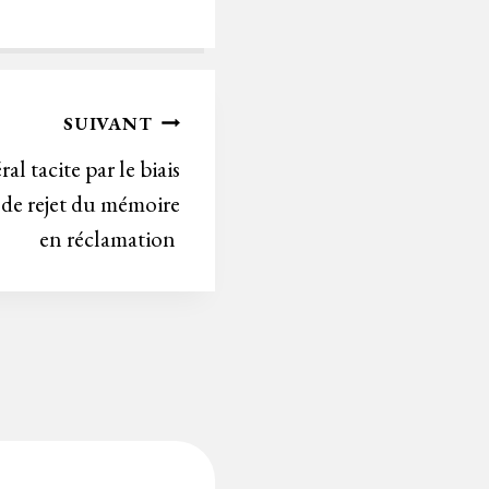
ce
wi
m
in
nk
bo
tt
ail
tF
ed
ok
er
rie
In
n
SUIVANT
dl
l tacite par le biais
y
 de rejet du mémoire
en réclamation