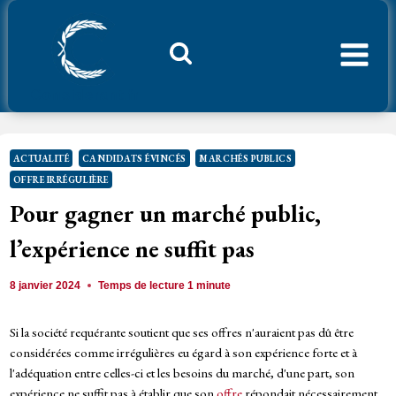
Aller
au
contenu
Considerant.fr
ACTUALITÉ
CANDIDATS ÉVINCÉS
MARCHÉS PUBLICS
OFFRE IRRÉGULIÈRE
Pour gagner un marché public,
l’expérience ne suffit pas
8 janvier 2024
Temps de lecture
1
minute
Si la société requérante soutient que ses offres n'auraient pas dû être
considérées comme irrégulières eu égard à son expérience forte et à
l'adéquation entre celles-ci et les besoins du marché, d'une part, son
expérience ne suffit pas à établir que son
offre
répondait nécessairement