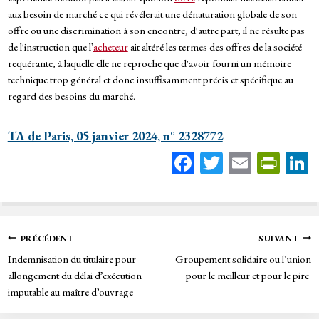
aux besoin de marché ce qui révélerait une dénaturation globale de son
offre ou une discrimination à son encontre, d'autre part, il ne résulte pas
de l'instruction que l’
acheteur
ait altéré les termes des offres de la société
requérante, à laquelle elle ne reproche que d'avoir fourni un mémoire
technique trop général et donc insuffisamment précis et spécifique au
regard des besoins du marché.
TA de Paris, 05 janvier 2024, n° 2328772
Fa
T
E
Pr
ce
wi
m
in
bo
tt
ail
tF
ok
er
rie
Navigation
PRÉCÉDENT
SUIVANT
n
Indemnisation du titulaire pour
Groupement solidaire ou l’union
de
dl
allongement du délai d’exécution
pour le meilleur et pour le pire
y
imputable au maître d’ouvrage
l’article