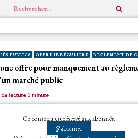
Rechercher :
ÉS PUBLICS
OFFRE IRRÉGULIÈRE
RÈGLEMENT DE 
d’une offre pour manquement au règlem
d’un marché public
de lecture
1
minute
missionnaire
de transmettre une
offre
ne comportant pa
Ce contenu est réservé aux abonnés.
 exigées par le règlement de...
S'abonner