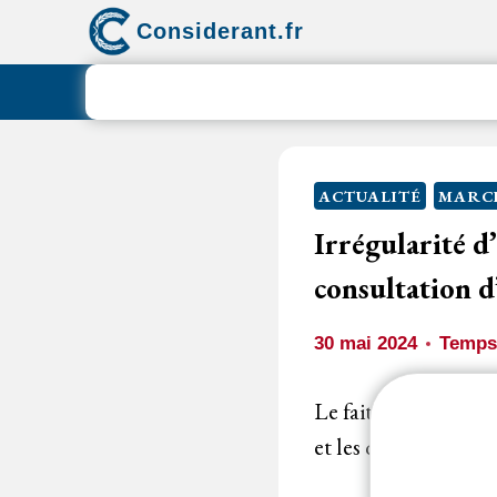
Aller
Considerant.fr
au
contenu
ACTUALITÉ
MARCH
Irrégularité 
consultation 
30 mai 2024
Temps 
Le fait pour un
sou
et les qualifications