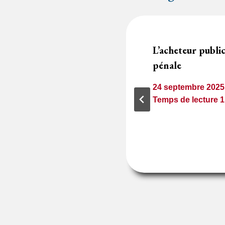
 et autorisation
L’acheteur public
nt faire
pénale
t bon ménage
24 septembre 2025
Temps de lecture
1
minute