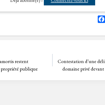
Déjà abonné(e) ?
Connectez-vous ici
amortis restent
Contestation d’une délib
 propriété publique
domaine privé devant l