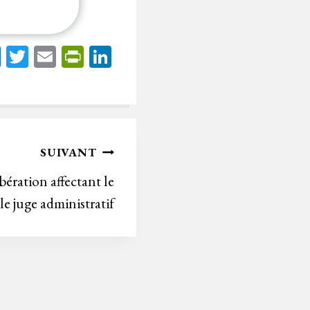
Fa
T
E
Pr
Li
ce
wi
m
in
nk
bo
tt
ail
tF
ed
ok
er
rie
In
n
SUIVANT
dl
ération affectant le
y
e juge administratif