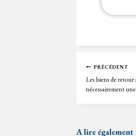
Navigation
PRÉCÉDENT
de
Les biens de retour 
nécessairement une
l’article
A lire également