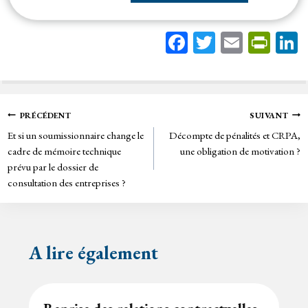
Fa
T
E
Pr
ce
wi
m
in
bo
tt
ail
tF
ok
er
rie
Navigation
PRÉCÉDENT
SUIVANT
n
Et si un soumissionnaire change le
Décompte de pénalités et CRPA,
de
dl
cadre de mémoire technique
une obligation de motivation ?
y
prévu par le dossier de
l’article
consultation des entreprises ?
A lire également