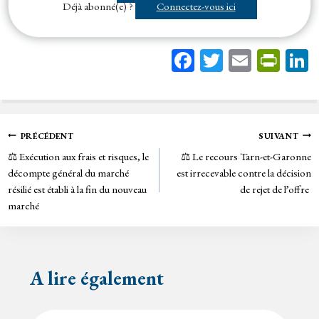
Déjà abonné(e) ?
Connectez-vous ici
Fa
T
E
Pr
ce
wi
m
in
bo
tt
ail
tF
ok
er
rie
Navigation
PRÉCÉDENT
SUIVANT
n
⚖️ Exécution aux frais et risques, le
⚖️ Le recours Tarn-et-Garonne
de
dl
décompte général du marché
est irrecevable contre la décision
y
résilié est établi à la fin du nouveau
de rejet de l’offre
l’article
marché
A lire également