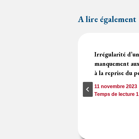
A lire également
’une clause des CGV
Irrégularité d’u
c instituant une
manquement aux 
fit du titulaire
à la reprise du 
11 novembre 2023
1
minute
Temps de lecture