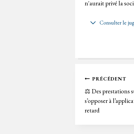
n'aurait privé la so
Consulter le j
Navigation
PRÉCÉDENT
de
⚖️ Des prestations 
s’opposer à l’applic
l’article
retard