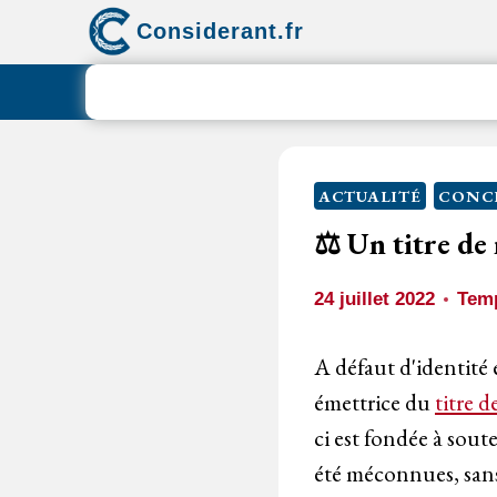
Aller
Considerant.fr
au
contenu
ACTUALITÉ
CONC
⚖️
Un titre de r
24 juillet 2022
Temp
A défaut d'identité
émettrice du
titre d
ci est fondée à sout
été méconnues, sans