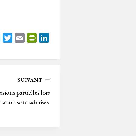
Fa
T
E
Pr
Li
ce
wi
m
in
nk
bo
tt
ail
tF
ed
ok
er
rie
In
n
SUIVANT
dl
sions partielles lors
y
iation sont admises