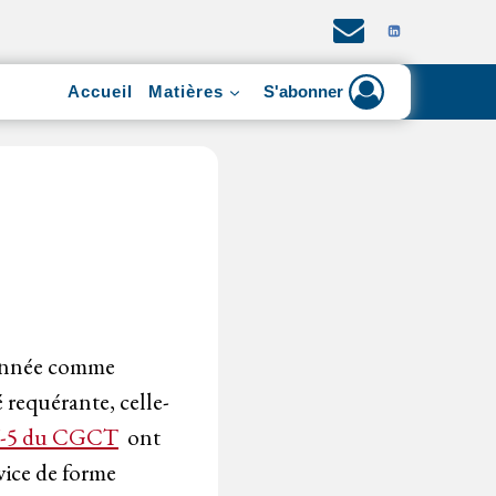
Accueil
Matières
S'abonner
tionnée comme
é requérante, celle-
17-5 du CGCT
ont
vice de forme