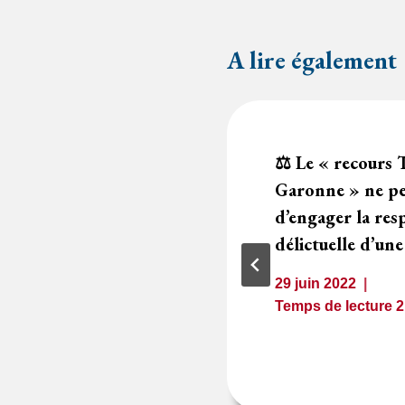
A lire également
u rejet d’une offre
⚖️ Le « recours 
iert deux
Garonne » ne p
sprudentielles
d’engager la resp
délictuelle d’un
1
minute
29 juin 2022
Temps de lecture