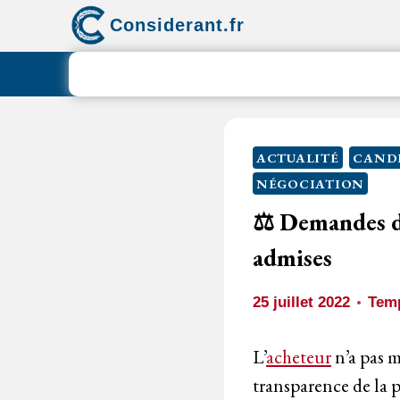
Aller
Considerant.fr
au
contenu
ACTUALITÉ
CANDI
NÉGOCIATION
⚖️ Demandes de
admises
25 juillet 2022
Temp
L’
acheteur
n’a pas m
transparence de la 