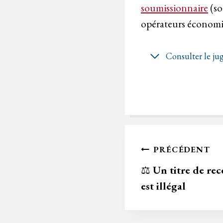
soumissionnaire
(so
opérateurs économiq
Consulter le j
Navigation
PRÉCÉDENT
de
⚖️
Un titre de rec
est illégal
l’article