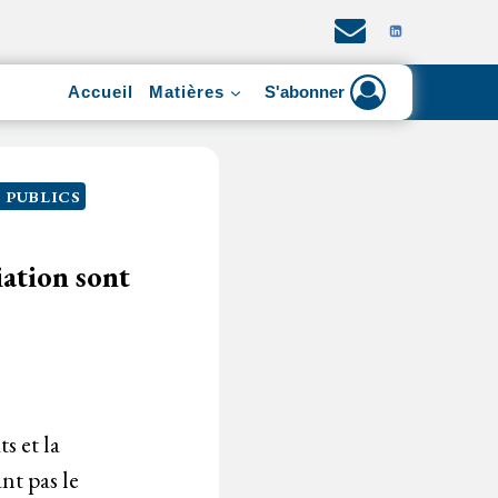
Accueil
Matières
S'abonner
 PUBLICS
iation sont
s et la
nt pas le