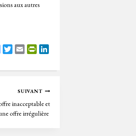
sions aux autres
Fa
T
E
Pr
Li
ce
wi
m
in
nk
bo
tt
ail
tF
ed
ok
er
rie
In
n
SUIVANT
dl
ffre inacceptable et
y
une offre irrégulière