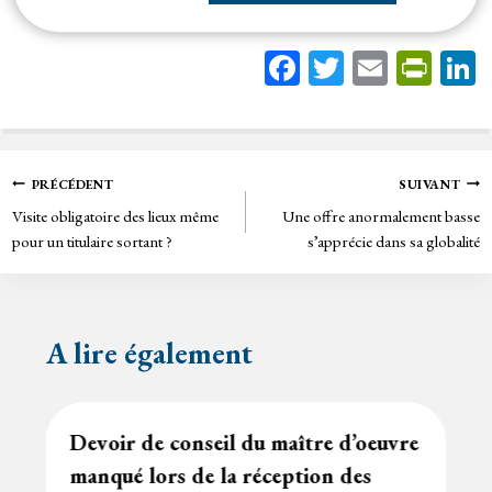
Fa
T
E
Pr
ce
wi
m
in
bo
tt
ail
tF
ok
er
rie
Navigation
PRÉCÉDENT
SUIVANT
n
Visite obligatoire des lieux même
Une offre anormalement basse
de
dl
pour un titulaire sortant ?
s’apprécie dans sa globalité
y
l’article
A lire également
Devoir de conseil du maître d’oeuvre
manqué lors de la réception des