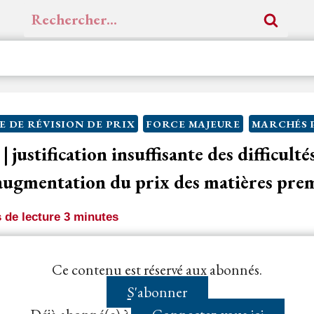
Rechercher :
E DE RÉVISION DE PRIX
FORCE MAJEURE
MARCHÉS 
 justification insuffisante des difficult
 augmentation du prix des matières pre
 de lecture
3
minutes
uelle lorsqu'un événement échappant au contrôle du 
Ce contenu est réservé aux abonnés.
nablement prévu lors de la conclusion du
contrat
...
S'abonner