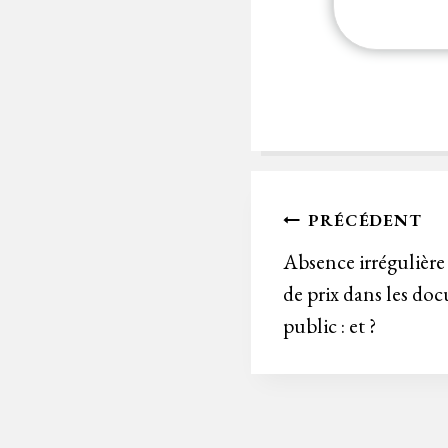
Navigation
PRÉCÉDENT
de
Absence irrégulière
de prix dans les d
l’article
public : et ?