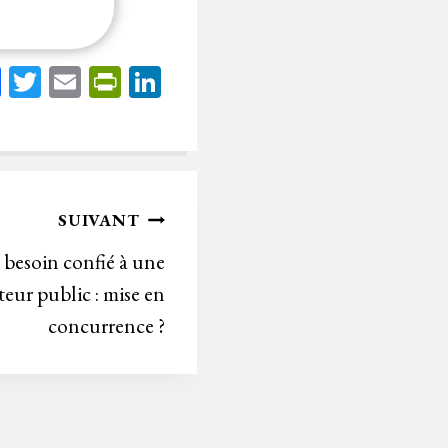
Fa
T
E
Pr
Li
ce
wi
m
in
nk
bo
tt
ail
tF
ed
ok
er
rie
In
n
SUIVANT
dl
 besoin confié à une
y
teur public : mise en
concurrence ?