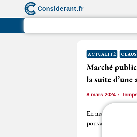
Aller
Considerant.fr
au
contenu
ACTUALITÉ
CLAUS
Marché public |
la suite d’une
8 mars 2024
Temps
En matière contract
pouvait être raison