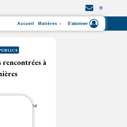
Accueil
Matières
S'abonner
PUBLICS
és rencontrées à
mières
débiteur, qui ne