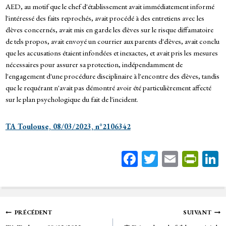
AED, au motif que le chef d'établissement avait immédiatement informé
l'intéressé des faits reprochés, avait procédé à des entretiens avec les
élèves concernés, avait mis en garde les élèves sur le risque diffamatoire
de tels propos, avait envoyé un courrier aux parents d'élèves, avait conclu
que les accusations étaient infondées et inexactes, et avait pris les mesures
nécessaires pour assurer sa protection, indépendamment de
l'engagement d'une procédure disciplinaire à l'encontre des élèves, tandis
que le requérant n'avait pas démontré avoir été particulièrement affecté
sur le plan psychologique du fait de l'incident.
TA Toulouse, 08/03/2023, n°2106342
Fa
T
E
Pr
ce
wi
m
in
bo
tt
ail
tF
ok
er
rie
Navigation
PRÉCÉDENT
SUIVANT
n