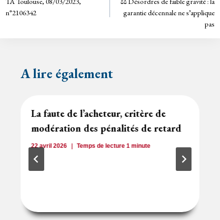
TA Toulouse, 08/03/2023,
⚖️ Désordres de faible gravité : la
de
dl
n°2106342
garantie décennale ne s’applique
y
pas
l’article
A lire également
La faute de l’acheteur, critère de
modération des pénalités de retard
22 avril 2026
Temps de lecture
1
minute