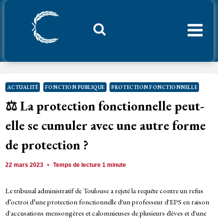
Aller
au
contenu
Considerant.fr
ACTUALITÉ
FONCTION PUBLIQUE
PROTECTION FONCTIONNELLE
⚖️ La protection fonctionnelle peut-
elle se cumuler avec une autre forme
de protection ?
22 mars 2023
Temps de lecture
1
minute
Le tribunal administratif de Toulouse a rejeté la requête contre un refus
d’octroi d’une protection fonctionnelle d'un professeur d'EPS en raison
d'accusations mensongères et calomnieuses de plusieurs élèves et d'une