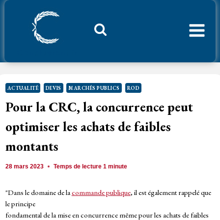
Aller
au
contenu
Considerant.fr
ACTUALITÉ
DEVIS
MARCHÉS PUBLICS
ROD
Pour la CRC, la concurrence peut
optimiser les achats de faibles
montants
28 mars 2023
Temps de lecture
1
minute
"Dans le domaine de la
commande publique
, il est également rappelé que
le principe
fondamental de la mise en concurrence même pour les achats de faibles