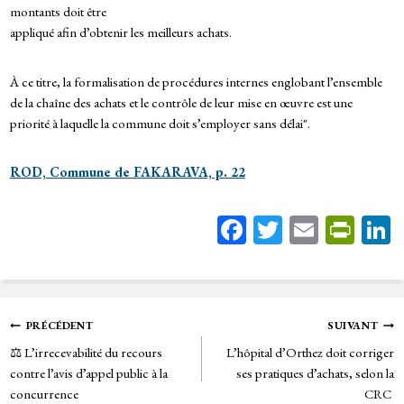
montants doit être
appliqué afin d’obtenir les meilleurs achats.
À ce titre, la formalisation de procédures internes englobant l’ensemble
de la chaîne des achats et le contrôle de leur mise en œuvre est une
priorité à laquelle la commune doit s’employer sans délai".
ROD, Commune de FAKARAVA, p. 22
Fa
T
E
Pr
ce
wi
m
in
bo
tt
ail
tF
ok
er
rie
Navigation
PRÉCÉDENT
SUIVANT
n
⚖️ L’irrecevabilité du recours
L’hôpital d’Orthez doit corriger
de
dl
contre l’avis d’appel public à la
ses pratiques d’achats, selon la
y
concurrence
CRC
l’article