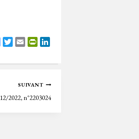
Fa
T
E
Pr
Li
ce
wi
m
in
nk
bo
tt
ail
tF
ed
ok
er
rie
In
n
SUIVANT
dl
/12/2022, n°2203024
y