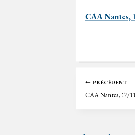
CAA Nantes, 
Navigation
PRÉCÉDENT
de
CAA Nantes, 17/1
l’article