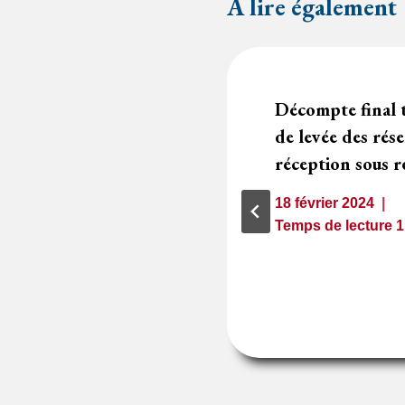
A lire également
es fichiers
Décompte final 
 offre valent
de levée des rés
réception sous r
18 février 2024
1
minute
Temps de lecture