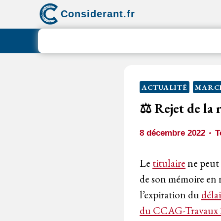
Aller
Considerant.fr
au
contenu
ACTUALITÉ
MARCH
⚖️ Rejet de la
8 décembre 2022
T
Le
titulaire
ne peut 
de son mémoire en r
l’expiration du
délai
du CCAG-Travaux 