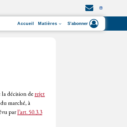
Accueil
Matières
S'abonner
n
 la décision de
rejet
 du marché, à
révu par
l’art. 50.3.3