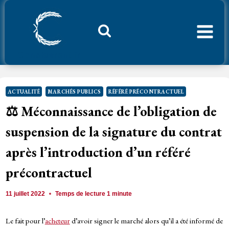
Aller
au
contenu
Considerant.fr
ACTUALITÉ
MARCHÉS PUBLICS
RÉFÉRÉ PRÉCONTRACTUEL
⚖️ Méconnaissance de l’obligation de
suspension de la signature du contrat
après l’introduction d’un référé
précontractuel
11 juillet 2022
Temps de lecture
1
minute
Le fait pour l’
acheteur
d’avoir signer le marché alors qu’il a été informé de