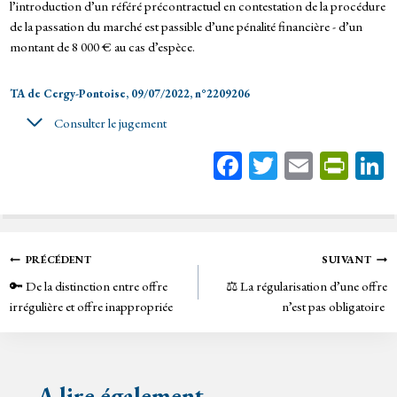
l’introduction d’un référé précontractuel en contestation de la procédure
de la passation du marché est passible d’une pénalité financière - d’un
montant de 8 000 € au cas d’espèce.
TA de Cergy-Pontoise, 09/07/2022, n°2209206
Consulter le jugement
Fa
T
E
Pr
ce
wi
m
in
bo
tt
ail
tF
ok
er
rie
Navigation
PRÉCÉDENT
SUIVANT
n
🔑 De la distinction entre offre
⚖️ La régularisation d’une offre
de
dl
irrégulière et offre inappropriée
n’est pas obligatoire
y
l’article
A lire également