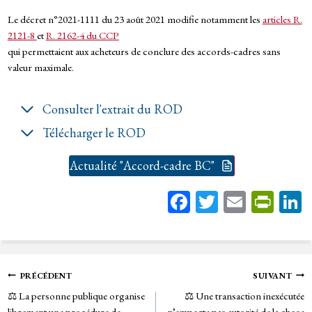
Le décret n°2021-1111 du 23 août 2021 modifie notamment les
articles R.
2121-8
et
R. 2162-4 du CCP
qui permettaient aux acheteurs de conclure des accords-cadres sans
valeur maximale.
Consulter l'extrait du ROD
Télécharger le ROD
Actualité "Accord-cadre BC"
Fa
T
E
Pr
ce
wi
m
in
bo
tt
ail
tF
ok
er
rie
Navigation
PRÉCÉDENT
SUIVANT
n
⚖️ La personne publique organise
⚖️ Une transaction inexécutée
de
librement une procédure de
n’emporte pas autorité de la chose