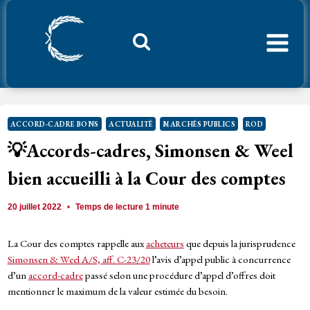
Aller
au
contenu
Considerant.fr
ACCORD-CADRE BONS
ACTUALITÉ
MARCHÉS PUBLICS
ROD
💡Accords-cadres, Simonsen & Weel
bien accueilli à la Cour des comptes
20 juillet 2022
Temps de lecture
1
minute
La Cour des comptes rappelle aux
acheteurs
que depuis la jurisprudence
Simonsen & Weel A/S, aff. C-23/20
l’avis d’appel public à concurrence
d’un
accord-cadre
passé selon une procédure d’appel d’offres doit
mentionner le maximum de la valeur estimée du besoin.