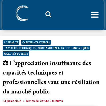
Aller
au
contenu
Considerant.fr
ACTUALITÉ
CANDIDATS ÉVINCÉS
CAPACITÉS TECHNIQUES, PROFESSIONNELLES ET ÉCONOMIQUES
MARCHÉS PUBLICS
⚖️ L’appréciation insuffisante des
capacités techniques et
professionnelles vaut une résiliation
du marché public
23 juillet 2022
Temps de lecture
2
minutes