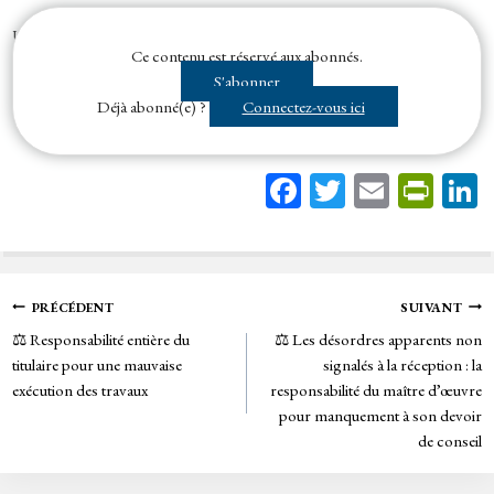
Un
candidat
peut s’appuyer sur les capacités d'autres opérateurs
Ce contenu est réservé aux abonnés.
économiques. Il justifie alors les capacités de ce ou ces opérateurs
S'abonner
économiques et...
Déjà abonné(e) ?
Connectez-vous ici
Fa
T
E
Pr
ce
wi
m
in
bo
tt
ail
tF
ok
er
rie
Navigation
PRÉCÉDENT
SUIVANT
n
⚖️ Responsabilité entière du
⚖️ Les désordres apparents non
de
dl
titulaire pour une mauvaise
signalés à la réception : la
y
exécution des travaux
responsabilité du maître d’œuvre
l’article
pour manquement à son devoir
de conseil