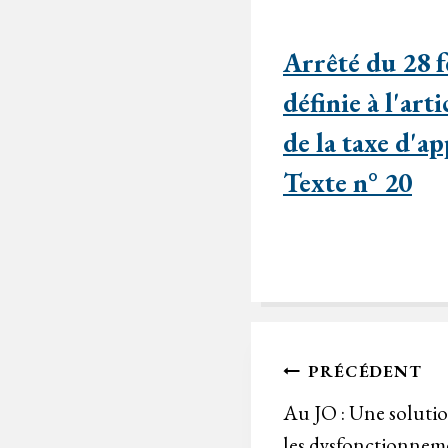
Arrêté du 28 f
définie à l'art
de la taxe d'a
Texte n° 20
Navigation
PRÉCÉDENT
de
Au JO : Une solutio
les dysfonctionneme