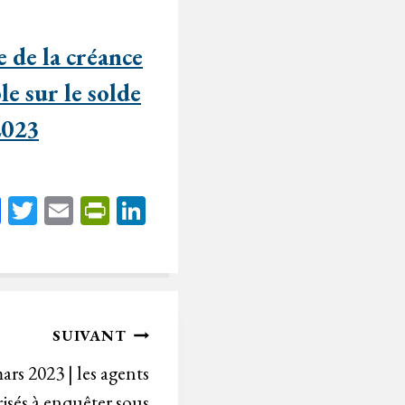
e de la créance
le sur le solde
2023
Fa
T
E
Pr
Li
ce
wi
m
in
nk
bo
tt
ail
tF
ed
ok
er
rie
In
n
SUIVANT
dl
ars 2023 | les agents
y
risés à enquêter sous