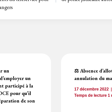
rangers
ur un
⚖️ Absence d’allo
 d’employer un
annulation du m
t participé à la
17 décembre 2022
DCE pour qu’il
Temps de lecture
1
réparation de son