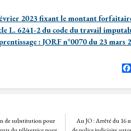
évrier 2023 fixant le montant forfaitair
icle L. 6241-2 du code du travail imputab
pprentissage
:
JORF n°0070 du 23 mars 
n de substitution pour
Au JO : Arrêté du 16 m
nts du téléservice pour
de police judiciaire auto