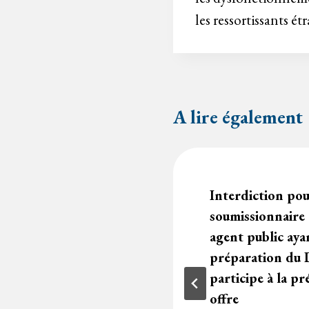
l’article
les ressortissants ét
A lire également
 L’analyse d’une
Interdiction po
e n’est pas une
soumissionnaire
risation
agent public ayan
préparation du 
participe à la p
1
minute
offre