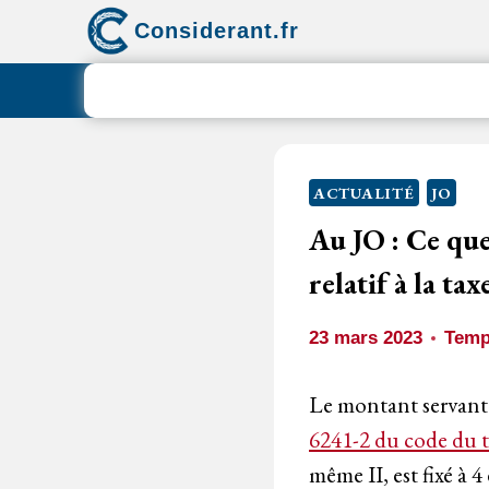
Aller
Considerant.fr
au
contenu
ACTUALITÉ
JO
Au JO : Ce que
relatif à la ta
23 mars 2023
Temp
Le montant servant 
6241-2 du code du t
même II, est fixé à 4