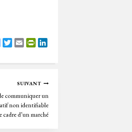
Fa
T
E
Pr
Li
ce
wi
m
in
nk
bo
tt
ail
tF
ed
ok
er
rie
In
n
SUIVANT
dl
é de communiquer un
y
tif non identifiable
le cadre d’un marché