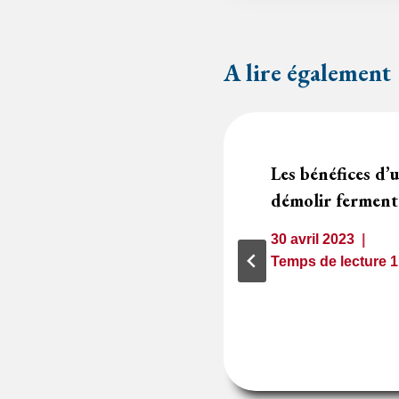
A lire également
t établir la réalité
Les bénéfices d’
nt d’appliquer des
démolir ferment 
30 avril 2023
Temps de lecture
1
minute