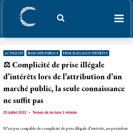
Aller
au
contenu
Considerant.fr
ACTUALITÉ
MARCHÉS PUBLICS
PRISE ILLÉGALE D'INTÉRÊTS
⚖️ Complicité de prise illégale
d’intérêts lors de l’attribution d’un
marché public, la seule connaissance
ne suffit pas
25 juillet 2022
Temps de lecture
1
minute
N’est pas coupable de complicité de prise illégale d’intérêts, un président