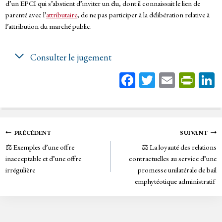
d’un EPCI qui s’abstient d’inviter un élu, dont il connaissait le lien de
parenté avec l’
attributaire
, de ne pas participer à la délibération relative à
l’attribution du marché public.
Consulter le jugement
Fa
T
E
Pr
ce
wi
m
in
bo
tt
ail
tF
ok
er
rie
Navigation
PRÉCÉDENT
SUIVANT
n
⚖️ Exemples d’une offre
⚖️ La loyauté des relations
de
dl
inacceptable et d’une offre
contractuelles au service d’une
y
irrégulière
promesse unilatérale de bail
l’article
emphytéotique administratif