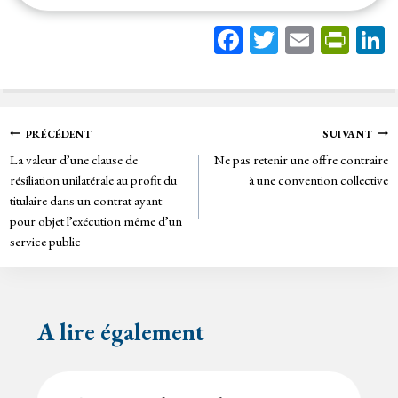
Fa
T
E
Pr
ce
wi
m
in
bo
tt
ail
tF
ok
er
rie
Navigation
PRÉCÉDENT
SUIVANT
n
La valeur d’une clause de
Ne pas retenir une offre contraire
de
dl
résiliation unilatérale au profit du
à une convention collective
y
titulaire dans un contrat ayant
l’article
pour objet l’exécution même d’un
service public
A lire également