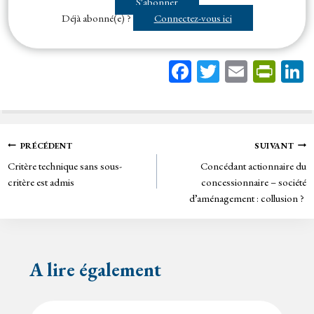
S'abonner
n'est pas contesté que cette exécution à la date...
Déjà abonné(e) ?
Connectez-vous ici
Fa
T
E
Pr
ce
wi
m
in
bo
tt
ail
tF
ok
er
rie
Navigation
PRÉCÉDENT
SUIVANT
n
Critère technique sans sous-
Concédant actionnaire du
de
dl
critère est admis
concessionnaire – société
y
d’aménagement : collusion ?
l’article
A lire également