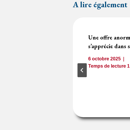
A lire également
le importance ne
Une offre anorm
nnulation du
s’apprécie dans s
6 octobre 2025
Temps de lecture
1
minute