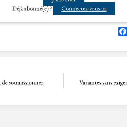
Déjà abonné(e) ?
Connectez-vous ici
it de soumissionner,
Variantes sans exige