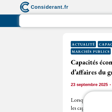
Aller
Considerant.fr
au
contenu
ACTUALITÉ
CAPAC
MARCHÉS PUBLICS
Capacités écono
d’affaires du 
23 septembre 2025
Lorsqu’un règlement 
les capacités écono