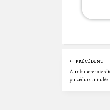
Navigation
PRÉCÉDENT
de
Attributaire interd
procédure annulée
l’article