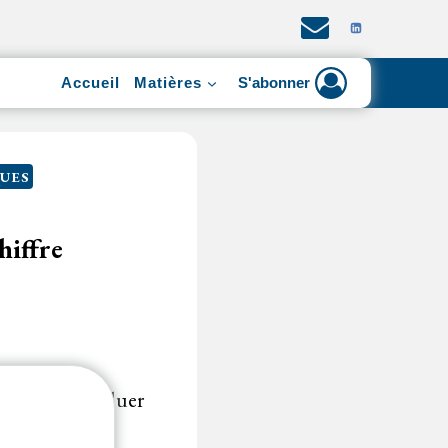
Accueil
Matières
S'abonner
UES
hiffre
aires pour évaluer