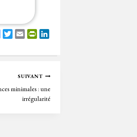
Fa
T
E
Pr
Li
ce
wi
m
in
nk
bo
tt
ail
tF
ed
ok
er
rie
In
n
SUIVANT
dl
nces minimales : une
y
irrégularité