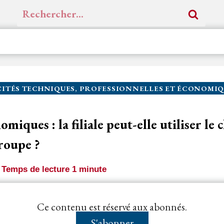
Rechercher :
ITÉS TECHNIQUES, PROFESSIONNELLES ET ÉCONOMIQ
miques : la filiale peut-elle utiliser le c
groupe ?
Temps de lecture
1
minute
de consultation fixe un seuil minimal de chiffre d’aff
Ce contenu est réservé aux abonnés.
miques et financières d’un
candidat
, l’
acheteur
ne...
S'abonner