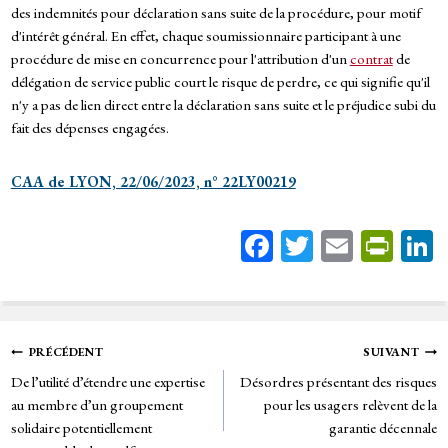
des indemnités pour déclaration sans suite de la procédure, pour motif
d'intérêt général. En effet, chaque soumissionnaire participant à une
procédure de mise en concurrence pour l'attribution d'un
contrat
de
délégation de service public court le risque de perdre, ce qui signifie qu'il
n'y a pas de lien direct entre la déclaration sans suite et le préjudice subi du
fait des dépenses engagées.
CAA de LYON, 22/06/2023, n° 22LY00219
Fa
T
E
Pr
ce
wi
m
in
bo
tt
ail
tF
ok
er
rie
Navigation
PRÉCÉDENT
SUIVANT
n
De l’utilité d’étendre une expertise
Désordres présentant des risques
de
dl
au membre d’un groupement
pour les usagers relèvent de la
y
solidaire potentiellement
garantie décennale
l’article