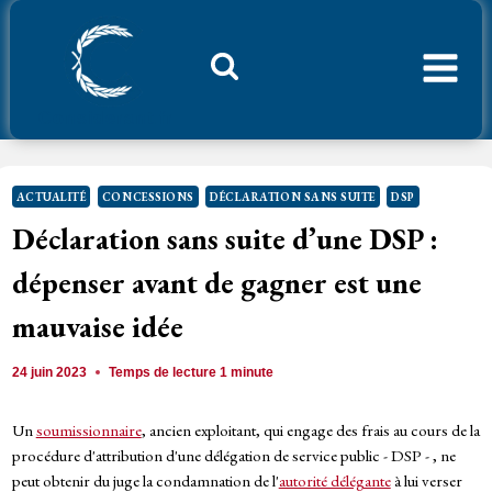
Aller
au
contenu
Considerant.fr
ACTUALITÉ
CONCESSIONS
DÉCLARATION SANS SUITE
DSP
Déclaration sans suite d’une DSP :
dépenser avant de gagner est une
mauvaise idée
24 juin 2023
Temps de lecture
1
minute
Un
soumissionnaire
, ancien exploitant, qui engage des frais au cours de la
procédure d'attribution d'une délégation de service public - DSP - , ne
peut obtenir du juge la condamnation de l'
autorité délégante
à lui verser