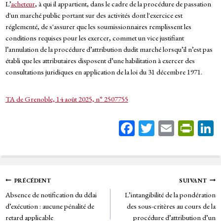
L’
acheteur
, à qui il appartient, dans le cadre de la procédure de passation
d'un marché public portant sur des activités dont l'exercice est
réglementé, de s'assurer que les soumissionnaires remplissent les
conditions requises pour les exercer, commet un vice justifiant
l’annulation de la procédure d’attribution dudit marché lorsqu’il n’est pas
établi que les attributaires disposent d’une habilitation à exercer des
consultations juridiques en application de la loi du 31 décembre 1971.
TA de Grenoble, 14 août 2025, n° 2507755
Fa
T
E
Pr
ce
wi
m
in
bo
tt
ail
tF
ok
er
rie
Navigation
PRÉCÉDENT
SUIVANT
n
Absence de notification du délai
L’intangibilité de la pondération
de
dl
d’exécution : aucune pénalité de
des sous-critères au cours de la
retard applicable
procédure d’attribution d’un