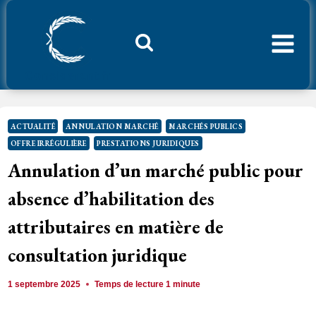
Aller
au
contenu
Considerant.fr
ACTUALITÉ
ANNULATION MARCHÉ
MARCHÉS PUBLICS
OFFRE IRRÉGULIÈRE
PRESTATIONS JURIDIQUES
Annulation d’un marché public pour
absence d’habilitation des
attributaires en matière de
consultation juridique
1 septembre 2025
Temps de lecture
1
minute