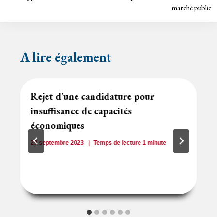
y
l’article
marché public
A lire également
Rejet d’une candidature pour
insuffisance de capacités
économiques
29 septembre 2023
Temps de lecture
1
minute