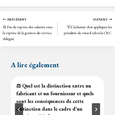
ce
wi
m
in
bo
tt
ail
tF
ok
er
rie
Navigation
PRÉCÉDENT
SUIVANT
n
⚖️ Pas de reprise des salariés sans
💡L’acheteur doit appliquer les
de
dl
la reprise de la gestion du service
pénalités de retard selon la CRC
y
délégué
l’article
A lire également
⚖️ Quel est la distinction entre un
fabricant et un fournisseur et quels
sont les conséquences de cette
distinction dans le cadre d’un