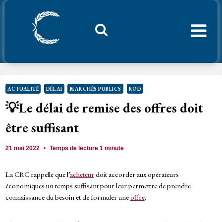
Aller
au
contenu
Considerant.fr
ACTUALITÉ
DÉLAI
MARCHÉS PUBLICS
ROD
💡Le délai de remise des offres doit
être suffisant
21 mai 2022
Temps de lecture
1
minute
La CRC rappelle que l’
acheteur
doit accorder aux opérateurs
économiques un temps suffisant pour leur permettre de prendre
connaissance du besoin et de formuler une
offre
.