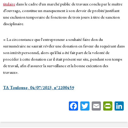
titulaire
dans le cadre d'un marché public de travaux conclu par le maître
d’ouvrage, constitue un manquement à son devoir de probité justifiant
une exclusion temporaire de fonctions de trois jours à titre de sanction
disciplinaire.
« La circonstance que l'entrepreneur a souhaité faire don du
surnuméraire ne saurait révéler une donation en faveur du requérant dans
son intérêt personnel, alors qu'il lui a été fait part de la volonté de
procéder à cette donation car il était présent sur site, pendant son temps
de travail, afin d'assurer la surveillance et la bonne exécution des
travaux».
TA Toulouse, 04/07/2023, n°2200459
Fa
T
E
Pr
ce
wi
m
in
bo
tt
ail
tF