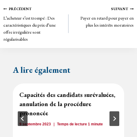
ok
er
rie
Navigation
PRÉCÉDENT
SUIVANT
n
L’acheteur s’est trompé : Des
Payer en retard pour payer en
de
dl
caractéristiques du prix d’une
plus les intérêts moratoires
y
offre irrégulière sont
l’article
régularisables
A lire également
Capacités des candidats surévaluées,
annulation de la procédure
prononcée
9 septembre 2023
Temps de lecture
1
minute