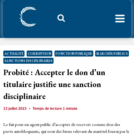
Aller
au
contenu
Considerant.fr
ACTUALITÉ
CORRUPTION
FONCTION PUBLIQUE
MARCHÉS PUBLICS
SANCTIONS DISCIPLINAIRES
Probité : Accepter le don d’un
titulaire justifie une sanction
disciplinaire
13 juillet 2023
Temps de lecture
1
minute
Le fait pour un agent public d’accepter de recevoir comme don des
pavés autobloquants, qui sont des biens relevant du matériel fourni par le