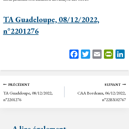
TA Guadeloupe, 08/12/2022,
n°2201276
Fa
T
E
Pr
ce
wi
m
in
bo
tt
ail
tF
ok
er
rie
Navigation
PRÉCÉDENT
SUIVANT
n
TA Guadeloupe, 08/12/2022,
CAA Bordeaux, 06/12/2022,
de
dl
n°2201276
n°22BX02767
y
l’article
A lire également