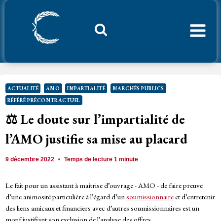
Aller
au
contenu
Considerant.fr
ACTUALITÉ
AMO
IMPARTIALITÉ
MARCHÉS PUBLICS
RÉFÉRÉ PRÉCONTRACTUEL
⚖️ Le doute sur l’impartialité de
l’AMO justifie sa mise au placard
9 décembre 2022
Temps de lecture
1
minute
Le fait pour un assistant à maîtrise d’ouvrage - AMO - de faire preuve
d’une animosité particulière à l’égard d’un
soumissionnaire
et d’entretenir
des liens amicaux et financiers avec d’autres soumissionnaires est un
motif justifiant son exclusion de l’analyse des offres.