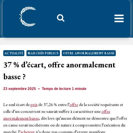
Aller
au
contenu
Considerant.fr
ACTUALITÉ
MARCHÉS PUBLICS
OFFRE ANORMALEMENT BASSE
37 % d’écart, offre anormalement
basse ?
23 septembre 2025
Temps de lecture
1
minute
Le seul écart de
prix
de 37,26 % entre l’
offre
de la société requérante et
celle d’un concurrent ne saurait suffire à caractériser une
offre
anormalement basse
, dès lors qu’aucun élément ne démontre que l’offre
en cause serait incohérente ou de nature à compromettre l’exécution du
marché, l’
acheteur
n’a donc pas commis d’erreur manifeste