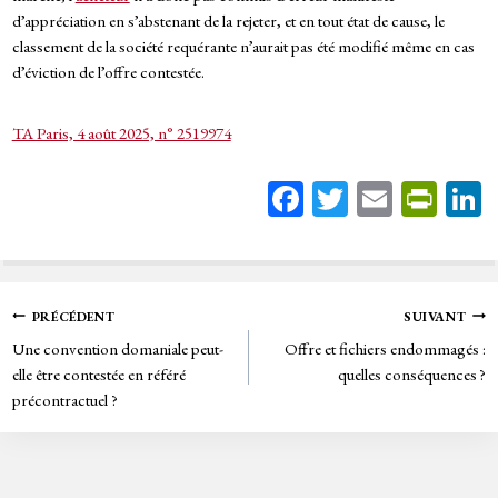
d’appréciation en s’abstenant de la rejeter, et en tout état de cause, le
classement de la société requérante n’aurait pas été modifié même en cas
d’éviction de l’offre contestée.
TA Paris, 4 août 2025, n° 2519974
Fa
T
E
Pr
ce
wi
m
in
bo
tt
ail
tF
ok
er
rie
Navigation
PRÉCÉDENT
SUIVANT
n
Une convention domaniale peut-
Offre et fichiers endommagés :
de
dl
elle être contestée en référé
quelles conséquences ?
y
précontractuel ?
l’article