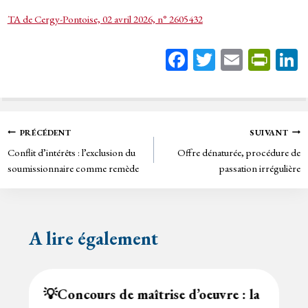
TA de Cergy-Pontoise, 02 avril 2026, n° 2605432
Fa
T
E
Pr
ce
wi
m
in
bo
tt
ail
tF
ok
er
rie
Navigation
PRÉCÉDENT
SUIVANT
n
Conflit d’intérêts : l’exclusion du
Offre dénaturée, procédure de
de
dl
soumissionnaire comme remède
passation irrégulière
y
l’article
A lire également
💡Concours de maîtrise d’oeuvre : la