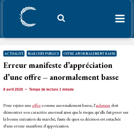
Aller
au
contenu
Considerant.fr
ACTUALITÉ
MARCHÉS PUBLICS
OFFRE ANORMALEMENT BASSE
Erreur manifeste d’appréciation
d’une offre – anormalement basse
8 avril 2026
Temps de lecture
1
minute
Pour rejeter une
offre
comme anormalement basse, l'
acheteur
doit
démontrer son caractère anormal ainsi que le risque qu'elle fait peser sur
la bonne exécution du marché, faute de quoi sa décision est entachée
d'une erreur manifeste d'appréciation.