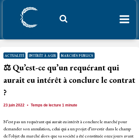
Aller
au
contenu
Considerant.fr
ACTUALITÉ
INTÉRÊT À AGIR
MARCHÉS PUBLICS
⚖️ Qu’est-ce qu’un requérant qui
aurait eu intérêt à conclure le contrat
?
23 juin 2022
Temps de lecture
1
minute
N’est pas un requérant qui aurait eu intérêt à conclure le marché pour
demander son annulation, celui qui a un projet d’investir dans le champ
de l’objet du marché alors que sa société a été constituée onze jours avant