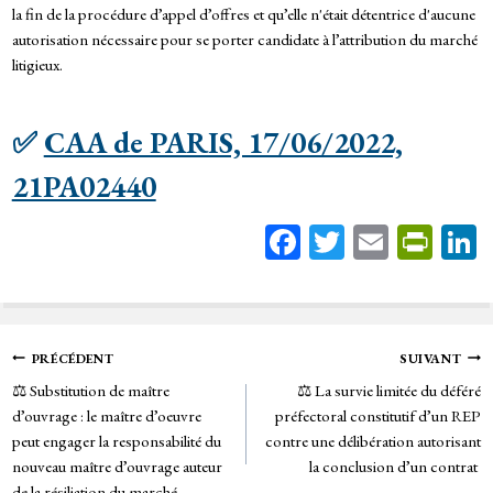
la fin de la procédure d’appel d’offres et qu’elle n'était détentrice d'aucune
autorisation nécessaire pour se porter candidate à l’attribution du marché
litigieux.
✅
CAA de PARIS, 17/06/2022,
21PA02440
Fa
T
E
Pr
ce
wi
m
in
bo
tt
ail
tF
ok
er
rie
Navigation
PRÉCÉDENT
SUIVANT
n
⚖️ Substitution de maître
⚖️ La survie limitée du déféré
de
dl
d’ouvrage : le maître d’oeuvre
préfectoral constitutif d’un REP
y
peut engager la responsabilité du
contre une délibération autorisant
l’article
nouveau maître d’ouvrage auteur
la conclusion d’un contrat
de la résiliation du marché