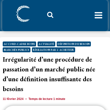
Aller
au
contenu
Considerant.fr
ACCORD-CADRE BONS
ACTUALITÉ
DÉFINITION DU BESOIN
MARCHÉS PUBLICS
RÉSILIATION PAR L'ACHETEUR
Irrégularité d’une procédure de
passation d’un marché public née
d’une définition insuffisante des
besoins
11 février 2024
Temps de lecture
1
minute