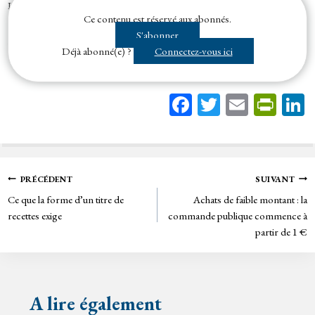
L'irrégularité de la procédure de passation d’un marché public, résultant
Ce contenu est réservé aux abonnés.
d'un défaut de définition des besoins avec suffisamment de précisions
S'abonner
par le...
Déjà abonné(e) ?
Connectez-vous ici
Fa
T
E
Pr
ce
wi
m
in
bo
tt
ail
tF
ok
er
rie
Navigation
PRÉCÉDENT
SUIVANT
n
Ce que la forme d’un titre de
Achats de faible montant : la
de
dl
recettes exige
commande publique commence à
y
partir de 1 €
l’article
A lire également