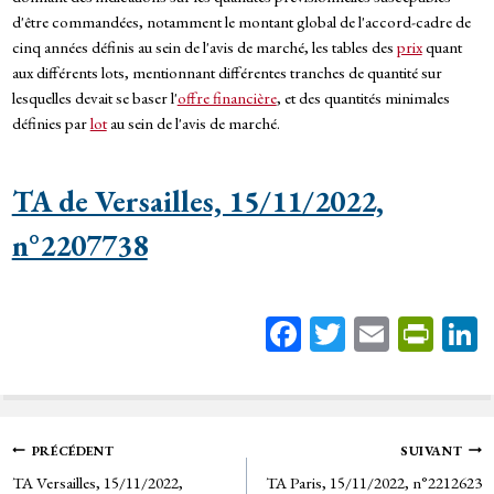
d'être commandées, notamment le montant global de l'accord-cadre de
cinq années définis au sein de l'avis de marché, les tables des
prix
quant
aux différents lots, mentionnant différentes tranches de quantité sur
lesquelles devait se baser l'
offre financière
, et des quantités minimales
définies par
lot
au sein de l'avis de marché.
TA de Versailles, 15/11/2022,
n°2207738
Fa
T
E
Pr
ce
wi
m
in
bo
tt
ail
tF
ok
er
rie
Navigation
PRÉCÉDENT
SUIVANT
n
TA Versailles, 15/11/2022,
TA Paris, 15/11/2022, n°2212623