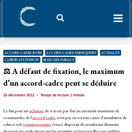
Aller
au
contenu
Considerant.fr
ACCORD-CADRE BONS
ACCORD-CADRE-SUBSÉQUENT
ACTUALITÉ
CANDIDATS ÉVINCÉS
MARCHÉS PUBLICS
⚖️ A défaut de fixation, le maximum
d’un accord-cadre peut se déduire
26 décembre 2022
Temps de lecture
1
minute
Le fait pour un
acheteur
de n'avoir pas fixé un montant maximum de
commandes de l'
accord-cadre
n'est pas en soi une cause d'annulation de
celui-ci si le
soumissionnaire
évincé disposait de nombreux éléments
donnant des indications sur les quantités prévisionnelles susceptibles