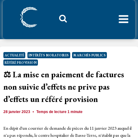
Aller
au
contenu
Considerant.fr
ACTUALITÉ
INTÉRÊTS MORATOIRES
MARCHÉS PUBLICS
RÉFÉRÉ PROVISION
⚖️ La mise en paiement de factures
non suivie d’effets ne prive pas
d’effets un référé provision
28 janvier 2023
Temps de lecture
1
minute
En dépit d'un courrier de demande de pièces du 11 janvier 2023 auquel il
n'a pas répondu, le centre hospitalier de Basse-Terre, n'établit pas que la