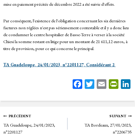
mise en paiement précitée de décembre 2022 a été suivie d'effets.
Par conséquent, l'existence de l'obligation concernant les six dernières
factures non réglées n'est pas sérieusement contestable et il y a donc lieu
de condamner le centre hospitalier de Basse-Terre à verser à la société
Chiesi la somme restant en litige pour un montant de 21 611,12 euros, à
titre de provision, pour ce qui concerne le principal.
TA Guadeloupe, 24/01/2023, n°2201127, Considérant 2
Fa
T
E
Pr
ce
wi
m
in
bo
tt
ail
tF
ok
er
rie
Navigation
PRÉCÉDENT
SUIVANT
n
TA Guadeloupe, 24/01/2023,
TA Bordeaux, 27/01/2023,
de
dl
n°2201127
n°2206735