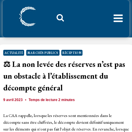
Aller
au
contenu
Considerant.fr
ACTUALITÉ
MARCHÉS PUBLICS
RÉCEPTION
⚖️ La non levée des réserves n’est pas
un obstacle à l’établissement du
décompte général
9 avril 2023
Temps de lecture
2
minutes
La CAA rappelle, lorsque les réserves sont mentionnées dans le
décompte sans être chiffrées, le décompte devient définitif uniquement
sur les éléments qui n'ont pas fait l'objet de réserves. En revanche, lorsque