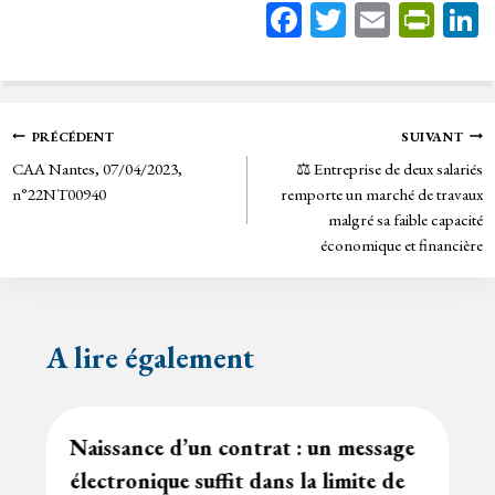
Fa
T
E
Pr
ce
wi
m
in
bo
tt
ail
tF
ok
er
rie
Navigation
PRÉCÉDENT
SUIVANT
n
CAA Nantes, 07/04/2023,
⚖️ Entreprise de deux salariés
de
dl
n°22NT00940
remporte un marché de travaux
y
malgré sa faible capacité
l’article
économique et financière
A lire également
Naissance d’un contrat : un message
électronique suffit dans la limite de