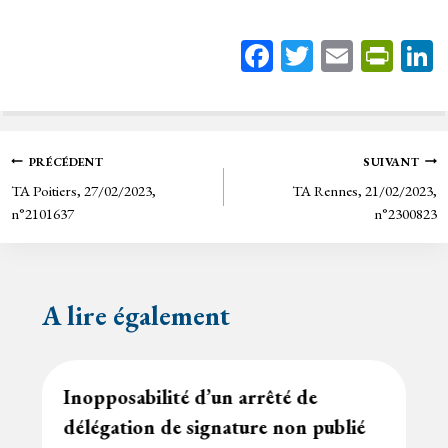
Fa
T
E
Pr
ce
wi
m
in
bo
tt
ail
tF
ok
er
rie
Navigation
PRÉCÉDENT
SUIVANT
n
TA Poitiers, 27/02/2023,
TA Rennes, 21/02/2023,
de
dl
n°2101637
n°2300823
y
l’article
A lire également
Inopposabilité d’un arrêté de
délégation de signature non publié