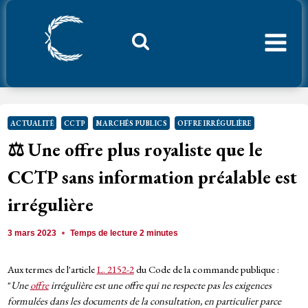
Aller
au
contenu
Considerant.fr
ACTUALITÉ
CCTP
MARCHÉS PUBLICS
OFFRE IRRÉGULIÈRE
⚖️ Une offre plus royaliste que le
CCTP sans information préalable est
irrégulière
3 mars 2023
Temps de lecture
2
minutes
Aux termes de l'article
L. 2152-2
du Code de la commande publique :
"
Une
offre
irrégulière est une offre qui ne respecte pas les exigences
formulées dans les documents de la consultation, en particulier parce