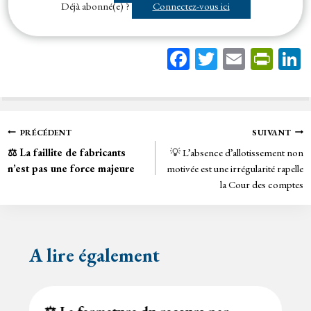
Déjà abonné(e) ?
Connectez-vous ici
Fa
T
E
Pr
ce
wi
m
in
bo
tt
ail
tF
ok
er
rie
Navigation
PRÉCÉDENT
SUIVANT
n
⚖️ La faillite de fabricants
💡 L’absence d’allotissement non
de
dl
n’est pas une force majeure
motivée est une irrégularité rapelle
y
la Cour des comptes
l’article
A lire également