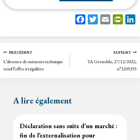
Fa
T
E
Pr
ce
wi
m
in
bo
tt
ail
tF
ok
er
rie
Navigation
PRÉCÉDENT
SUIVANT
n
L’absence de mémoire technique
TA Grenoble, 27/12/2022,
de
dl
rend l’offre irrégulière
n°2205255
y
l’article
A lire également
Déclaration sans suite d’un marché :
fin de l’externalisation pour