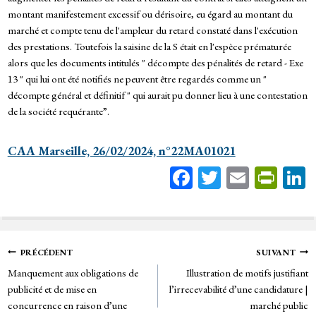
montant manifestement excessif ou dérisoire, eu égard au montant du
marché et compte tenu de l'ampleur du retard constaté dans l'exécution
des prestations. Toutefois la saisine de la S était en l'espèce prématurée
alors que les documents intitulés " décompte des pénalités de retard - Exe
13 " qui lui ont été notifiés ne peuvent être regardés comme un "
décompte général et définitif " qui aurait pu donner lieu à une contestation
de la société requérante”.
CAA Marseille, 26/02/2024, n°22MA01021
Fa
T
E
Pr
ce
wi
m
in
bo
tt
ail
tF
ok
er
rie
Navigation
PRÉCÉDENT
SUIVANT
n
Manquement aux obligations de
Illustration de motifs justifiant
de
dl
publicité et de mise en
l’irrecevabilité d’une candidature |
y
concurrence en raison d’une
marché public
l’article