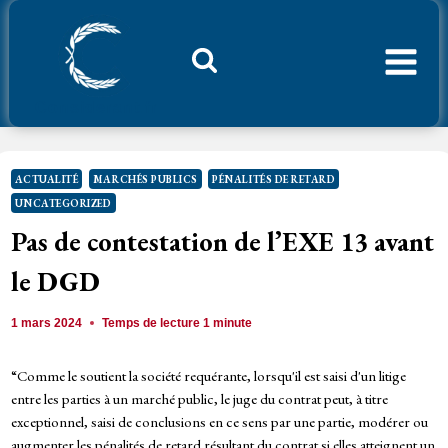
Aller
au
contenu
Considerant.fr
ACTUALITÉ
MARCHÉS PUBLICS
PÉNALITÉS DE RETARD
UNCATEGORIZED
Pas de contestation de l’EXE 13 avant
le DGD
1 mars 2024
Temps de lecture
1
minute
“Comme le soutient la société requérante, lorsqu'il est saisi d'un litige
entre les parties à un marché public, le juge du contrat peut, à titre
exceptionnel, saisi de conclusions en ce sens par une partie, modérer ou
augmenter les pénalités de retard résultant du contrat si elles atteignent un