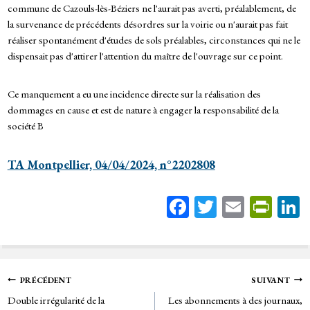
commune de Cazouls-lès-Béziers ne l'aurait pas averti, préalablement, de
la survenance de précédents désordres sur la voirie ou n'aurait pas fait
réaliser spontanément d'études de sols préalables, circonstances qui ne le
dispensait pas d'attirer l'attention du maître de l'ouvrage sur ce point.
Ce manquement a eu une incidence directe sur la réalisation des
dommages en cause et est de nature à engager la responsabilité de la
société B
TA Montpellier, 04/04/2024, n°2202808
Fa
T
E
Pr
ce
wi
m
in
bo
tt
ail
tF
ok
er
rie
Navigation
PRÉCÉDENT
SUIVANT
n
Double irrégularité de la
Les abonnements à des journaux,