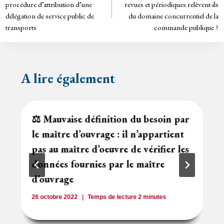
de
dl
procédure d’attribution d’une
revues et périodiques relèvent-ils
y
délégation de service public de
du domaine concurrentiel de la
l’article
transports
commande publique ?
A lire également
⚖️ Mauvaise définition du besoin par
le maître d’ouvrage : il n’appartient
pas au maître d’oeuvre de vérifier les
données fournies par le maître
d’ouvrage
26 octobre 2022
Temps de lecture
2
minutes