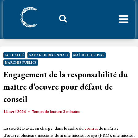
Aller
au
contenu
Considerant.fr
ACTUALITÉ
GARANTIE DÉCENNALE
MAÎTRE D'OEUVRE
MARCHÉS PUBLICS
Engagement de la responsabilité du
maître d’oeuvre pour défaut de
conseil
14 avril 2024
Temps de lecture
3
minutes
La société B avait en charge, dans le cadre du
contrat
de maîtrise
d'œuvre, plusieurs missions dont une mission projet (PRO), une mission