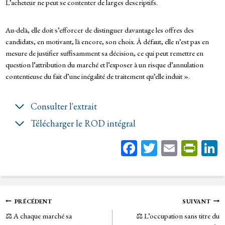
L’acheteur ne peut se contenter de larges descriptifs.
Au-delà, elle doit s’efforcer de distinguer davantage les offres des
candidats, en motivant, là encore, son choix. À défaut, elle n’est pas en
mesure de justifier suffisamment sa décision, ce qui peut remettre en
question l’attribution du marché et l’exposer à un risque d’annulation
contentieuse du fait d’une inégalité de traitement qu’elle induit ».
Consulter l'extrait
Télécharger le ROD intégral
Fa
T
E
Pr
ce
wi
m
in
bo
tt
ail
tF
ok
er
rie
Navigation
PRÉCÉDENT
SUIVANT
n
⚖️ A chaque marché sa
⚖️ L’occupation sans titre du
de