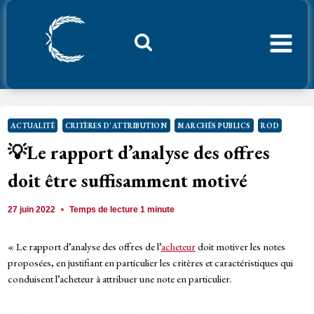
Aller
au
contenu
Considerant.fr
ACTUALITÉ
CRITÈRES D'ATTRIBUTION
MARCHÉS PUBLICS
ROD
💡
Le rapport d’analyse des offres
doit être suffisamment motivé
27 juin 2022
Temps de lecture
1
minute
« Le rapport d’analyse des offres de l’
acheteur
doit motiver les notes
proposées, en justifiant en particulier les critères et caractéristiques qui
conduisent l’acheteur à attribuer une note en particulier.