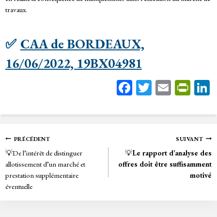
travaux.
✅
CAA de BORDEAUX,
16/06/2022, 19BX04981
Fa
T
E
Pr
ce
wi
m
in
bo
tt
ail
tF
ok
er
rie
Navigation
PRÉCÉDENT
SUIVANT
n
💡De l’intérêt de distinguer
💡
Le rapport d’analyse des
de
dl
allotissement d’un marché et
offres doit être suffisamment
y
prestation supplémentaire
motivé
l’article
éventuelle