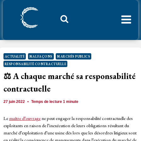
Aller
au
contenu
Considerant.fr
ACTUALITÉ
MALFAÇONS
MARCHÉS PUBLICS
RESPONSABILITÉ CONTRACTUELLE
⚖️ A chaque marché sa responsabilité
contractuelle
27 juin 2022
Temps de lecture
1
minute
Le
maître d’ouvrage
ne peut engager la responsabilité contractuelle des
exploitants en raison de l’inexécution de leurs obligations résultant du
marché d’exploitation d’une usine dès lors que les désordres litigieux sont
en réalité la conséquence de manquements dans l’exécution du marché de